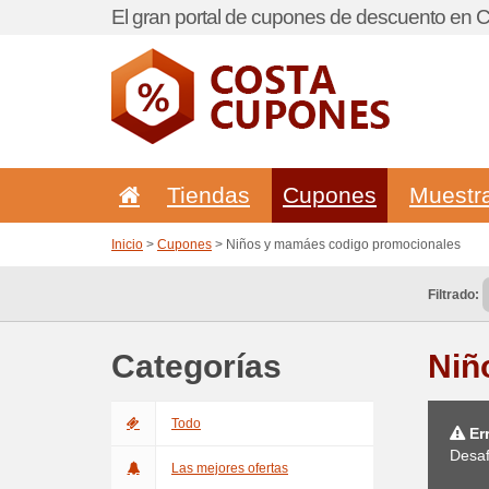
El gran portal de cupones de descuento en C
Tiendas
Cupones
Muestr
Inicio
>
Cupones
> Niños y mamáes codigo promocionales
Filtrado:
Categorías
Niñ
Todo
Err
Desaf
Las mejores ofertas