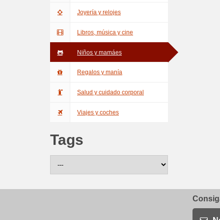
Joyería y relojes
Libros, música y cine
Niños y mamáes
Regalos y manía
Salud y cuidado corporal
Viajes y coches
Tags
Consiga