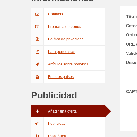
Contacto
Títul
Categ
Programa de bonus
Orde
Política de privacidad
URL 
Para periodistas
Valid
Desc
Artículos sobre nosotros
En otros países
CAP
Publicidad
Añadir una oferta
Publicidad
Estadística