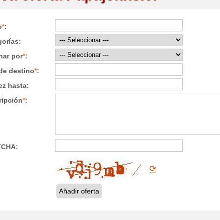
o
*
:
orías:
nar por
*
:
de destino
*
:
ez hasta:
ripción
*
:
TCHA:
⟳
Añadir oferta