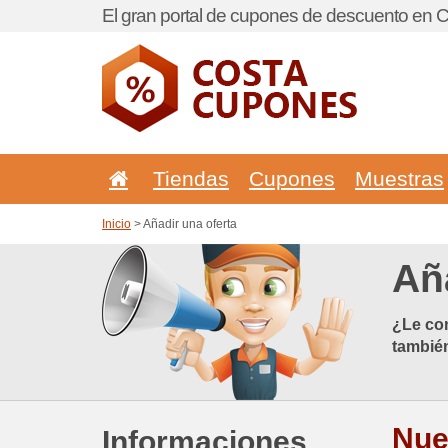
El gran portal de cupones de descuento en C
Tiendas
Cupones
Muestras
Inicio
> Añadir una oferta
Añ
¿Le con
también
Nue
Informaciones